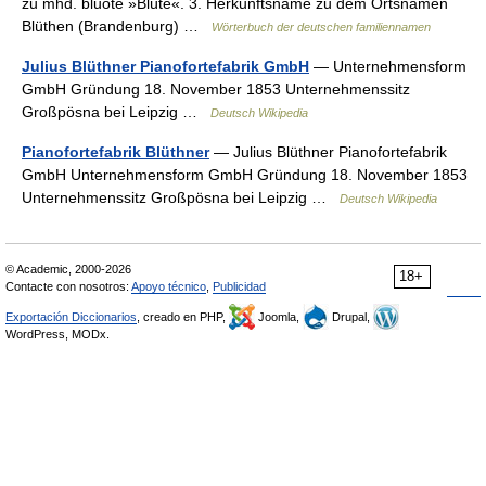
zu mhd. bluote »Blüte«. 3. Herkunftsname zu dem Ortsnamen
Blüthen (Brandenburg) …
Wörterbuch der deutschen familiennamen
Julius Blüthner Pianofortefabrik GmbH
— Unternehmensform
GmbH Gründung 18. November 1853 Unternehmenssitz
Großpösna bei Leipzig …
Deutsch Wikipedia
Pianofortefabrik Blüthner
— Julius Blüthner Pianofortefabrik
GmbH Unternehmensform GmbH Gründung 18. November 1853
Unternehmenssitz Großpösna bei Leipzig …
Deutsch Wikipedia
© Academic, 2000-2026
18+
Contacte con nosotros:
Apoyo técnico
,
Publicidad
Exportación Diccionarios
, creado en PHP,
Joomla,
Drupal,
WordPress, MODx.