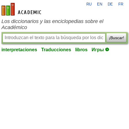
RU
EN
DE
FR
es-academic.com
Los diccionarios y las enciclopedias sobre el
Académico
¡Buscar!
interpretaciones
Traducciones
libros
Игры ⚽