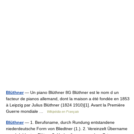
Blüthner
— Un piano Blüthner 8G Blüthner est le nom d un
facteur de pianos allemand, dont la maison a été fondée en 1853
à Leipzig par Julius Blüthner (1824 1910)[1]. Avant la Première
Guerre mondiale …
Wikipédia en Français
Blüthner
— 1. Berufsname, durch Rundung entstandene
niederdeutsche Form von Bliedtner (1.). 2. Vereinzelt Übername