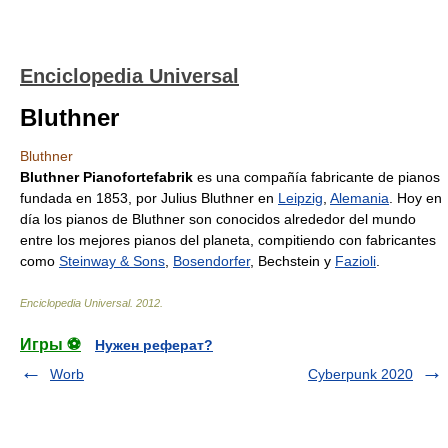
Enciclopedia Universal
Bluthner
Bluthner
Bluthner Pianofortefabrik
es una compañía fabricante de pianos
fundada en 1853, por Julius Bluthner en
Leipzig
,
Alemania
. Hoy en
día los pianos de Bluthner son conocidos alrededor del mundo
entre los mejores pianos del planeta, compitiendo con fabricantes
como
Steinway & Sons
,
Bosendorfer
, Bechstein y
Fazioli
.
Enciclopedia Universal
.
2012
.
Игры ⚽
Нужен реферат?
Worb
Cyberpunk 2020